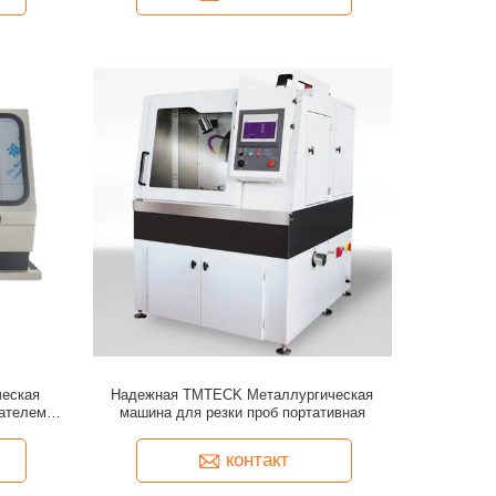
еская
Надежная TMTECK Металлургическая
ателем
машина для резки проб портативная
ость
контакт