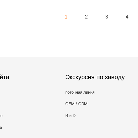
1
2
3
4
йта
Экскурсия по заводу
поточная линия
OEM / ODM
ие
R и D
а