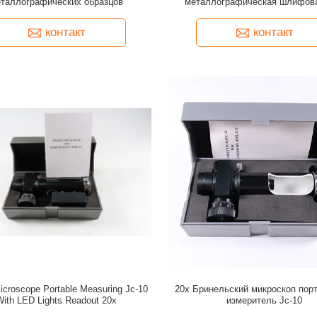
таллографических образцов
металлографическая шлифов
полировальная машина (центр
давление)
контакт
контакт
Microscope Portable Measuring Jc-10
20x Бринельский микроскоп пор
With LED Lights Readout 20x
измеритель Jc-10