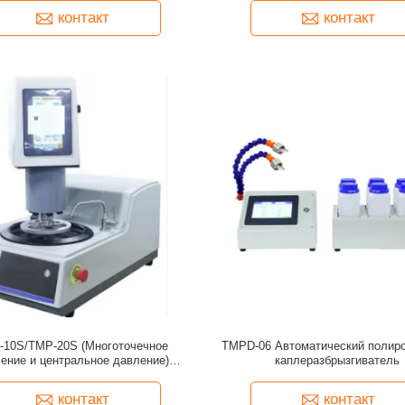
контакт
контакт
-10S/TMP-20S (Многоточечное
TMPD-06 Автоматический полир
ение и центральное давление)
каплеразбрызгиватель
Полностью автоматический
графический станок для шлифовки
контакт
контакт
и полировки