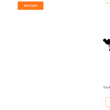
контакт
Tm-M