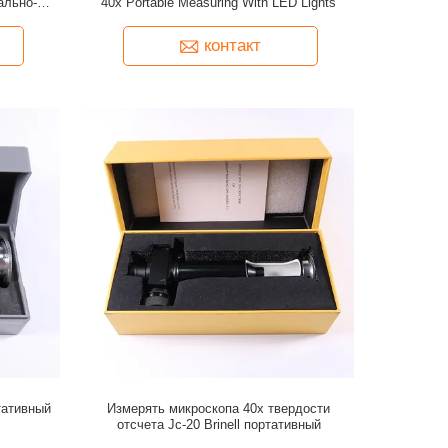
ально-
40x Portable Measuring With LED Lights
альное
контакт
тативный
Измерять микроскопа 40x твердости
отсчета Jc-20 Brinell портативный