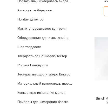
ме
Портативный измеритель вибрации
Аксессуары Даркроом
Holiday детектор
Магнитопорошкового контроля
Оборудование для испытаний вихревого тока
Шор твердости
Твердость по Бринеллю тестер
Rockwell твердости
Тестеры твердости микро Викерс
Материальный измеритель твердости
Конкретные испытания молот
Brinell 
Приборы для измерения блеска